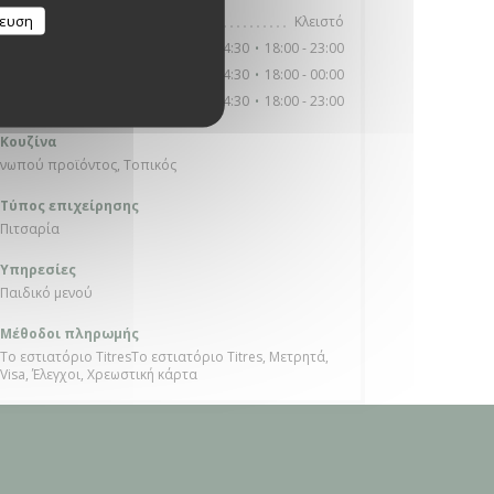
κευση
Κλειστό
Δευτέρα
11:30 - 14:30
18:00 - 23:00
Τ�
-
Π�
•
11:30 - 14:30
18:00 - 00:00
Π�
-
Σ�
•
11:30 - 14:30
18:00 - 23:00
Κυριακή
•
Κουζίνα
νωπού προϊόντος, Τοπικός
Τύπος επιχείρησης
Πιτσαρία
Υπηρεσίες
Παιδικό μενού
Μέθοδοι πληρωμής
Το εστιατόριο TitresΤο εστιατόριο Titres, Μετρητά,
Visa, Έλεγχοι, Χρεωστική κάρτα