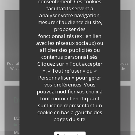
consentement. Ces cookies
facultatifs servent à
analyser votre navigation,
mesurer l'audience du site,
proposer des
fonctionnalités (ex : en lien
avec les réseaux sociaux) ou
afficher des publicités ou
contenus personnalisés.
Cliquez sur « Tout accepter
Pour afficher la carte interactive Waze, vous devez accepter les cookies
Waze Map (Google). Ces cookies peuvent collecter des données de
», « Tout refuser » ou «
navigation et de localisation.
Autoriser
Personnaliser » pour gérer
vos préférences. Vous
pouvez modifier vos choix à
tout moment en cliquant
Infos pratiques
sur l'icône représentant un
Horaires
cookie en bas à gauche des
Lundi
pages du site.
Fermé
Mar
-
Jeu