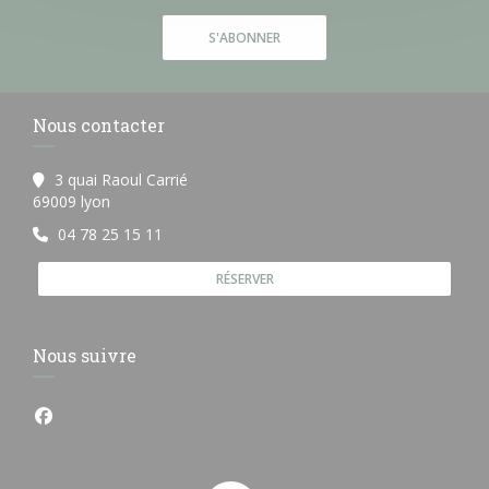
S'ABONNER
Nous contacter
3 quai Raoul Carrié
((ouvre une nouvelle fenêtre))
69009 lyon
04 78 25 15 11
RÉSERVER
Nous suivre
Facebook ((ouvre une nouvelle fenêtre))