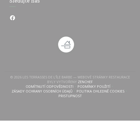
Sledujte nás
Facebook ((otevře se v novém okně))
© 2026 LES TERRASSES DE L'ÎLE BARBE — WEBOVÉ STRÁNKY RESTAURACE
((OTEVŘE SE V NOVÉM OKNĚ)
BYLY VYTVOŘENY
ZENCHEF
ODMÍTNUTÍ ODPOVĚDNOSTI
PODMÍNKY POUŽITÍ
((OTEVŘE SE V NOVÉM OKNĚ))
((OTEVŘE SE V NOVÉM OKN
ZÁSADY OCHRANY OSOBNÍCH ÚDAJŮ
POLITIKA OHLEDNĚ COOKIES
((OTEVŘE SE V NOVÉM OKNĚ))
((OTEVŘE SE V NOVÉM 
PRISTUPNOST
((OTEVŘE SE V NOVÉM OKNĚ))