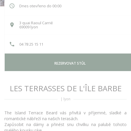
Dnes otevřeno do 00:00
3 quai Raoul Carrié
((otevře se v novém okně))
69009 lyon
04 78 25 15 11
REZERVOVAT STŮL
LES TERRASSES DE L'ÎLE BARBE
|
lyon
The Island Terrace Beard vás přivítá v příjemné, sladké a
romantické nábřeží na našich terasách.
Zapůsobit na dámy a přinést snu chvilku na palubě tohoto
malého kousku ráje ...