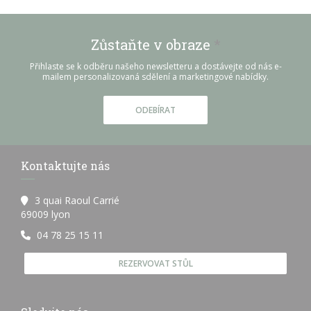
Zůstaňte v obraze
*
Přihlaste se k odběru našeho newsletteru a dostávejte od nás e-
mailem personalizovaná sdělení a marketingové nabídky.
ODEBÍRAT
Kontaktujte nás
3 quai Raoul Carrié
((otevře se v novém okně))
69009 lyon
04 78 25 15 11
REZERVOVAT STŮL