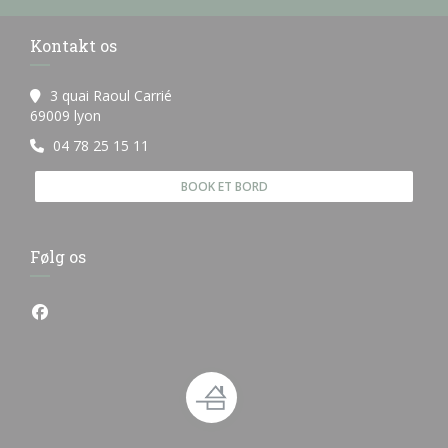
Kontakt os
3 quai Raoul Carrié
((åbner i et nyt vindue))
69009 lyon
04 78 25 15 11
BOOK ET BORD
Følg os
Facebook ((åbner i et nyt vindue))