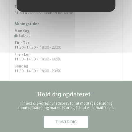
Bus
31 ou 43 arrêt St Rambert île Barbe
Åbningstider
Mandag
Lukket
Tir
-
Tor
11:30 - 14:30
18:00 - 23:00
•
Fre
-
Lor
11:30 - 14:30
18:00 - 00:00
•
Søndag
11:30 - 14:30
18:00 - 23:00
•
Hold dig opdateret
*
Tilmeld dig vores nyhedsbrev for at modtage personlig
kommunikation og markedsføringstilbud via e-mail fra os.
TILMELD DIG